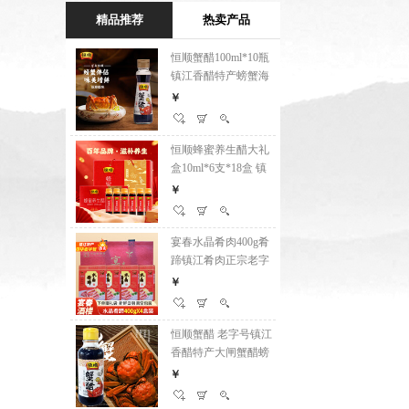
单瓶装
醋螃蟹 纯粮食酿造食醋海鲜凉拌醋 蟹醋
精品推荐
热卖产品
300ml家庭版
恒顺蟹
恒顺蟹醋100ml*10瓶
镇江
镇江香醋特产螃蟹海
鲜蘸
￥
鲜蘸料醋大闸蟹伴侣
￥
香醋
香醋
恒顺
恒顺蜂蜜养生醋大礼
盒10
盒10ml*6支*18盒 镇
江香
￥
江香醋百年老字号特
￥
产滋
产滋补送礼 蜂蜜醋大
礼盒
礼盒
宴春
宴春水晶肴肉400g肴
蹄镇
蹄镇江肴肉正宗老字
号江
￥
号江苏特产熟食冷盘
￥
下酒下
下酒下饭菜 400g盒装
*4 
*4 大礼盒
恒顺
恒顺蟹醋 老字号镇江
香醋
香醋特产大闸蟹醋螃
蟹 
￥
蟹 纯粮食酿造食醋海
￥
鲜凉拌
鲜凉拌醋 155ml单瓶
装
装