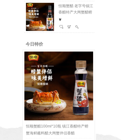
恒顺
恒顺蟹醋 老字号镇江
香醋
香醋特产大闸蟹醋螃
蟹 
￥
蟹 纯粮食酿造食醋海
￥
鲜凉拌
鲜凉拌醋 蟹醋300ml
家庭
家庭版
今日特价
恒顺蟹醋100ml*10瓶 镇江香醋特产螃
蟹海鲜蘸料醋大闸蟹伴侣香醋