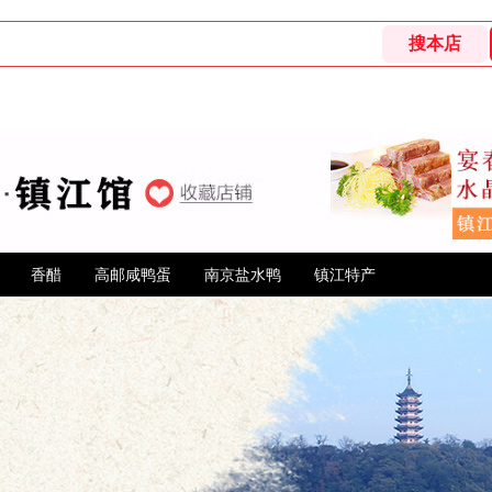
香醋
高邮咸鸭蛋
南京盐水鸭
镇江特产