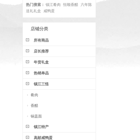
热门搜索：
镇江肴肉
恒顺香醋
六年陈
送礼礼盒
咸鸭蛋
店铺分类
所有商品
店长推荐
年货礼盒
热销单品
镇江三怪
肴肉
香醋
锅盖面
镇江特产
高邮咸鸭蛋