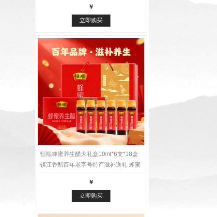
￥
立即购买
恒顺蜂蜜养生醋大礼盒10ml*6支*18盒
镇江香醋百年老字号特产滋补送礼 蜂蜜
醋大礼盒
￥
立即购买