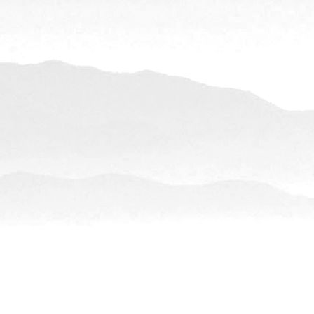
醋100ml*10瓶
香醋特产螃蟹海
料醋大闸蟹伴侣
蜂蜜养生醋大礼
ml*6支*18盒 镇
醋百年老字号特
补送礼 蜂蜜醋大
水晶肴肉400g肴
江肴肉正宗老字
苏特产熟食冷盘
饭菜 400g盒装
大礼盒
蟹醋 老字号镇江
特产大闸蟹醋螃
纯粮食酿造食醋海
醋 155ml单瓶