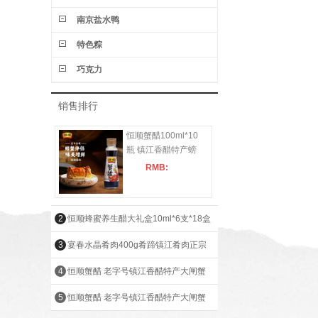
南京盐水鸭
特色粽
巧克力
销售排行
恒顺蟹醋100ml*10
瓶 镇江香醋特产螃
蟹海鲜蘸料醋大闸蟹
RMB:
伴侣香醋
2
恒顺蜂蜜养生醋大礼盒10ml*6支*18盒
镇江香醋百年老字号特产滋补送礼 蜂蜜醋
3
宴春水晶肴肉400g肴蹄镇江肴肉正宗
大礼盒
老字号江苏特产熟食冷盘下酒下饭菜
4
恒顺蟹醋 老字号镇江香醋特产大闸蟹
400g盒装*4 大礼盒
醋螃蟹 纯粮食酿造食醋海鲜凉拌醋 155ml
5
恒顺蟹醋 老字号镇江香醋特产大闸蟹