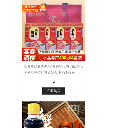
宴春水晶肴肉400g肴蹄镇江肴肉正宗老
字号江苏特产熟食冷盘下酒下饭菜
400g盒装*4 大礼盒
￥
立即购买